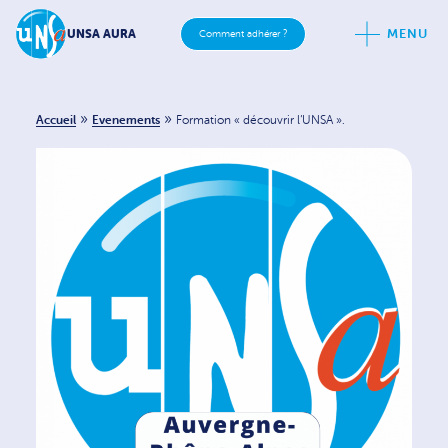
MENU
UNSA AURA
Comment adhérer ?
»
»
Accueil
Evenements
Formation « découvrir l’UNSA ».