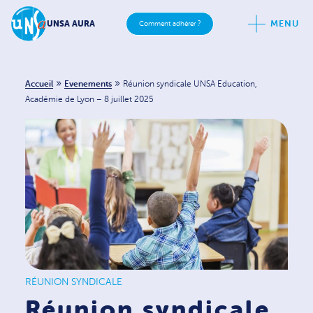
MENU
UNSA AURA
Comment adhérer ?
»
»
Accueil
Evenements
Réunion syndicale UNSA Education,
Académie de Lyon – 8 juillet 2025
RÉUNION SYNDICALE
Réunion syndicale