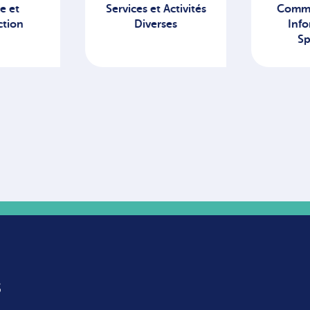
ices et Activités
Communication /
Diverses
Information /
Spectacle
s