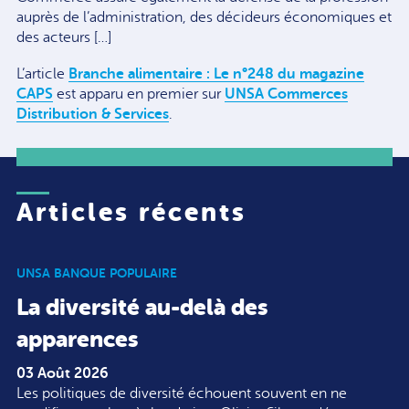
auprès de l’administration, des décideurs économiques et
des acteurs […]
L’article
Branche alimentaire : Le n°248 du magazine
CAPS
est apparu en premier sur
UNSA Commerces
Distribution & Services
.
Articles récents
UNSA BANQUE POPULAIRE
La diversité au-delà des
apparences
03 Août 2026
Les politiques de diversité échouent souvent en ne