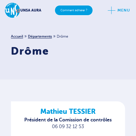
MENU
UNSA AURA
Comment adhérer ?
»
»
Accueil
Départements
Drôme
Drôme
Mathieu TESSIER
Président de la Comission de contrôles
06 09 32 12 53