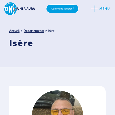
MENU
UNSA AURA
Comment adhérer ?
»
»
Accueil
Départements
Isère
Isère